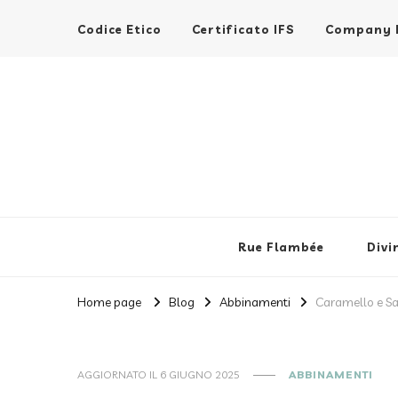
Codice Etico
Certificato IFS
Company P
Rue Flambèe
Rue Flambée
Divi
Home page
Blog
Abbinamenti
Caramello e Sa
AGGIORNATO IL
6 GIUGNO 2025
ABBINAMENTI