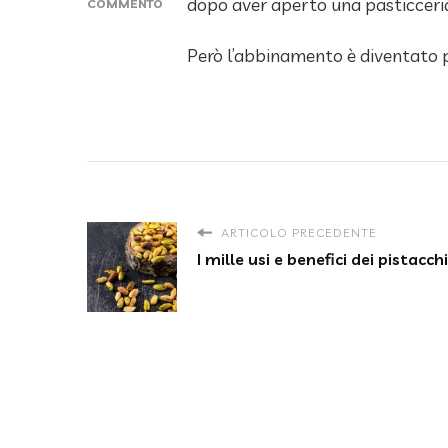
dopo aver aperto una pasticceria 
COMMENTO
SU
CARAMELLO
Però l’abbinamento è diventato p
E
SALE
ARTICOLO PRECEDENTE
I mille usi e benefici dei pistacchi